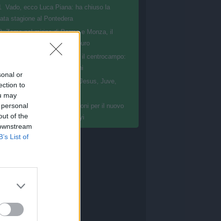
1
Vado, ecco Luca Piana: ha chiuso la
ata stagione al Pontedera
8
Zoma nel mirino di Parma e Monza, il
mberga chiede 15 milioni di euro
5
Grosseto, volto nuovo per il centrocampo:
va il classe 2007 Kauan Savini
sonal or
0
Napoli, il sogno è Gabriel Jesus, Juve,
ection to
i l'idea per la porta
ou may
 personal
6
Il Coventry spende 30 milioni per il nuovo
out of the
isto: ecco il ghanese Yirenkyi
 downstream
B’s List of