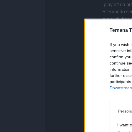
i play off da p
esternando se
propositi dei r
Ternana T
If you wish 
sensitive in
confirm you
continue se
information 
further disc
participants
Downstream 
Persona
PUBBLICITÀ
I want t