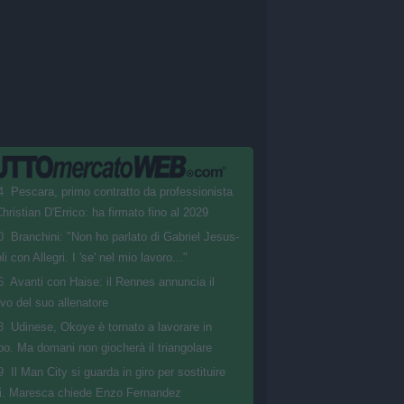
4
Pescara, primo contratto da professionista
hristian D'Errico: ha firmato fino al 2029
0
Branchini: "Non ho parlato di Gabriel Jesus-
i con Allegri. I 'se' nel mio lavoro..."
6
Avanti con Haise: il Rennes annuncia il
ovo del suo allenatore
3
Udinese, Okoye è tornato a lavorare in
po. Ma domani non giocherà il triangolare
9
Il Man City si guarda in giro per sostituire
i. Maresca chiede Enzo Fernandez