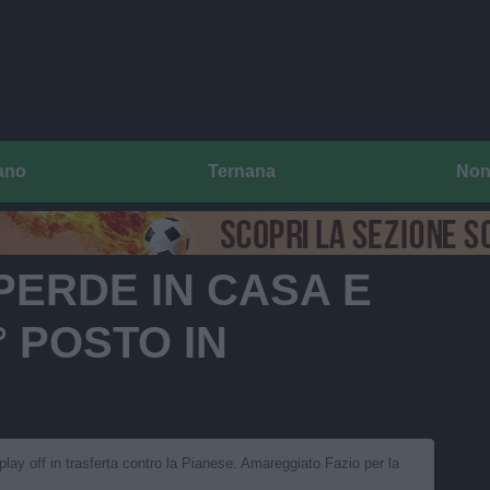
ano
Ternana
Non
PERDE IN CASA E
° POSTO IN
play off in trasferta contro la Pianese. Amareggiato Fazio per la