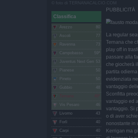
© foto di TERNANACALCIO.COM
PUBBLICITÀ
Classifica
Arezzo
80
La regular sea
Ascoli
77
Ternana che ch
Ravenna
73
play off in tras
Campobasso
59*
passare alla fa
Juventus Next Gen
53
che giocherà i
Pianese
50
partita odierna
evidenziata ne
Pineto
50
vantaggio dell
Gubbio
48
Sconfitta preo
Ternana
48*
vantaggio ed a
Vis Pesaro
46
vantaggio. Si p
Livorno
43
o di aver schie
Forlì
40
nonostante in u
Kerrigan ma gi
Carpi
40