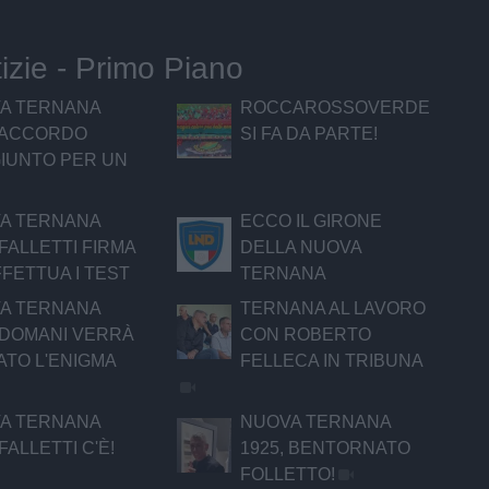
tizie - Primo Piano
A TERNANA
ROCCAROSSOVERDE
, ACCORDO
SI FA DA PARTE!
IUNTO PER UN
A TERNANA
ECCO IL GIRONE
 FALLETTI FIRMA
DELLA NUOVA
FETTUA I TEST
TERNANA
A TERNANA
TERNANA AL LAVORO
, DOMANI VERRÀ
CON ROBERTO
ATO L'ENIGMA
FELLECA IN TRIBUNA
A TERNANA
NUOVA TERNANA
 FALLETTI C'È!
1925, BENTORNATO
FOLLETTO!