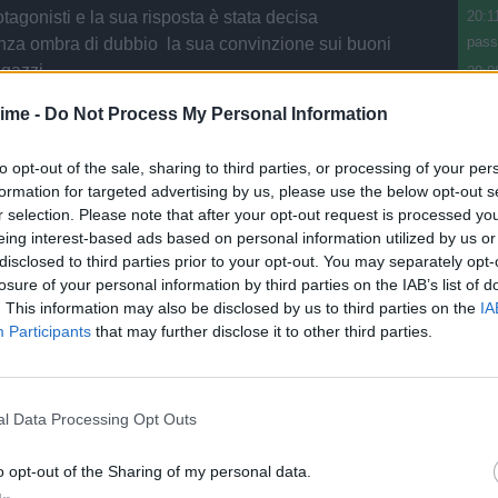
rotagonisti e la sua risposta è stata decisa
20:1
pass
nza ombra di dubbio la sua convinzione sui buoni
agazzi.
20:0
Nori
ime -
Do Not Process My Personal Information
20:0
arri
to opt-out of the sale, sharing to third parties, or processing of your per
20:0
formation for targeted advertising by us, please use the below opt-out s
Suzuk
r selection. Please note that after your opt-out request is processed y
eing interest-based ads based on personal information utilized by us or
19:5
disclosed to third parties prior to your opt-out. You may separately opt-
acqu
losure of your personal information by third parties on the IAB’s list of
. This information may also be disclosed by us to third parties on the
IA
Participants
that may further disclose it to other third parties.
l Data Processing Opt Outs
o opt-out of the Sharing of my personal data.