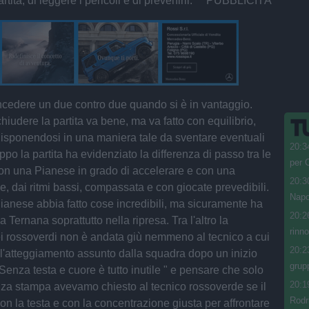
artita, di leggere i pericoli e di prevenirli. PUBBLICITÀ
cedere un due contro due quando si è in vantaggio.
hiudere la partita va bene, ma va fatto con equilibrio,
disponendosi in una maniera tale da sventare eventuali
20:3
oppo la partita ha evidenziato la differenza di passo tra le
per C
n una Pianese in grado di accelerare e con una
20:3
e, dai ritmi bassi, compassata e con giocate prevedibili.
Napol
ianese abbia fatto cose incredibili, ma sicuramente ha
20:2
la Ternana soprattutto nella ripresa. Tra l'altro la
rinn
i rossoverdi non è andata giù nemmeno al tecnico a cui
20:2
 l'atteggiamento assunto dalla squadra dopo un inizio
grup
Senza testa e cuore è tutto inutile " e pensare che solo
20:1
enza stampa avevamo chiesto al tecnico rossoverde se il
Rodr
on la testa e con la concentrazione giusta per affrontare