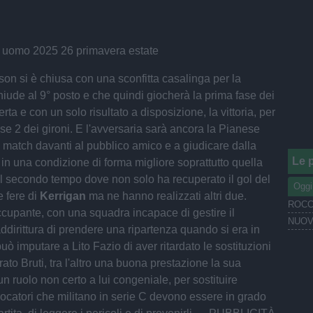
son si è chiusa con una sconfitta casalinga per la
iude al 9° posto e che quindi giocherà la prima fase dei
ferta e con un solo risultato a disposizione, la vittoria, per
se 2 dei gironi. E l'avversaria sarà ancora la Pianese
l match davanti al pubblico amico e a giudicare dalla
Le p
 in una condizione di forma migliore soprattutto quella
l secondo tempo dove non solo ha recuperato il gol del
Oggi
e fere di
Kerrigan
ma ne hanno realizzati altri due.
ROCC
ccupante, con una squadra incapace di gestire il
ddirittura di prendere una ripartenza quando si era in
uò imputare a Lito Fazio di aver ritardato le sostituzioni
rato Bruti, tra l'altro una buona prestazione la sua
n ruolo non certo a lui congeniale, per sostituire
ocatori che militano in serie C devono essere in grado