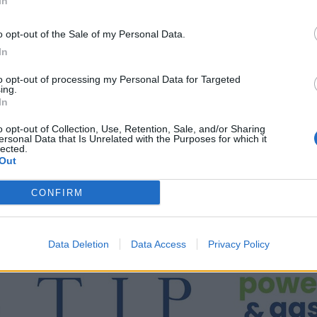
In
o opt-out of the Sale of my Personal Data.
In
to opt-out of processing my Personal Data for Targeted
lle che sono state le sue parole, le sue certezze non
ing.
onferma sul terreno di gioco del Liberati. Ora, però, non
In
liare pena la fine della stagione agonistica per cui sarà
o opt-out of Collection, Use, Retention, Sale, and/or Sharing
re chi crede ancora nel miracolo e chi, invece, in virtù
ersonal Data that Is Unrelated with the Purposes for which it
lected.
e che sono le vicende extra campo, non ha quelle
Out
uste per mettere in campo le energie rimaste dopo una
ro stressante.
CONFIRM
Data Deletion
Data Access
Privacy Policy