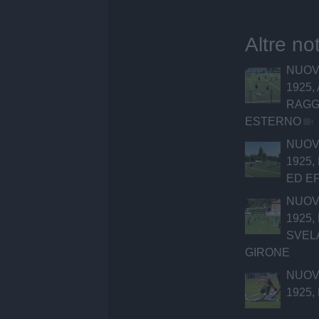
Altre no
NUOV
1925
RAGG
ESTERNO
NUOV
1925,
ED EF
NUOV
1925
SVEL
GIRONE
NUOV
1925,