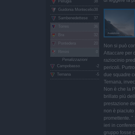
di leggere la p
Perugia
38
Guidonia Montecelio
38
Sambenedettese
37
Torres
36
Bra
32
Pontedera
20
Non si può con
Rimini
0
Attaccare per c
Penalizzazioni
raziocinio pre
Campobasso
-2
pericoli. Purtr
due squadre co
Ternana
-5
Ternana, invec
Non è che la P
brillato più del
prestazione de
non è piaciuto
promettente. " 
ieri in confer
gruppo fosse c