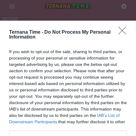
NOTIZIE
Ternana Time -
Do Not Process My Personal
TERNANA, PASSAGGIO DI
Information
PROPRIETÀ E IL MARCHIO
If you wish to opt-out of the sale, sharing to third parties, or
ALL'ASTA LE NOVITÀ
processing of your personal or sensitive information for
ODIERNE
targeted advertising by us, please use the below opt-out
section to confirm your selection. Please note that after your
11.06.2026 08:12 di Redazione
opt-out request is processed you may continue seeing
VEDI LETTURE
interest-based ads based on personal information utilized by
us or personal information disclosed to third parties prior to
La firma del passaggio di proprietà dell'Orvietana all'Unicusano,
your opt-out. You may separately opt-out of the further
propedeutica per la fusione, in programma oggi e il marchio all'asta
disclosure of your personal information by third parties on the
caratterizzano la giornata odierna
IAB’s list of downstream participants. This information may
also be disclosed by us to third parties on the
IAB’s List of
PUBBLICITÀ
Downstream Participants
that may further disclose it to other
third parties.