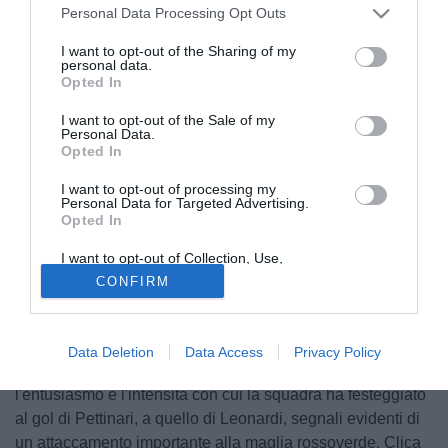
Personal Data Processing Opt Outs
I want to opt-out of the Sharing of my
personal data.
Opted In
I want to opt-out of the Sale of my
Personal Data.
Opted In
I want to opt-out of processing my
Subito dopo la fine della partita e della prima vittoria della
Personal Data for Targeted Advertising.
Opted In
gestione di Lito Fazio Ternana Time, Ternana news Cuore
Verde Tv hanno dato spazio, come di consueto, alle
I want to opt-out of Collection, Use,
Retention, Sale, and/or Sharing of my
impressioni, ai commenti dei tifosi rossoverdi. Nella
CONFIRM
Personal Data that Is Unrelated with the
maggior parte dei casi è emersa la soddisfazione per i 3
Purposes for which it was collected.
Opted Out
punti e, soprattutto, la convinzione che gli stessi potrebbero
apportare un rinnovato entusiasmo nella piazza seppure il
Data Deletion
Data Access
Privacy Policy
momento sia sicuramente delicato. Da segnalare, poi,
l'entusiasmo e l'intensità con cui la squadra ha festeggiato
al gol di Pettinari, a quello di Leonardi, segnali evidenti di
un attaccamento importante alla maglia rossoverde. Clica