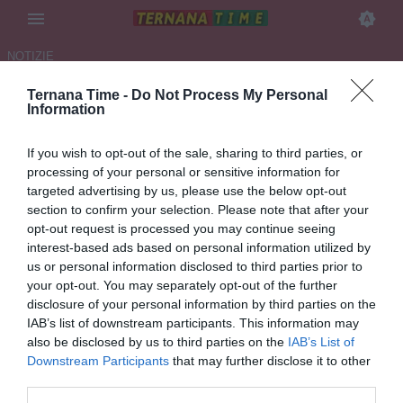
NOTIZIE
Ternana Time -
Do Not Process My Personal
LA TERNANA BATTE IL BRA E
Information
MIGLIORA LA CLASSIFICA-IL
If you wish to opt-out of the sale, sharing to third parties, or
POST-PARTITA DEI TIFOSI
processing of your personal or sensitive information for
targeted advertising by us, please use the below opt-out
19.04.2026 08:38 di
Ivano Mari
section to confirm your selection. Please note that after your
VEDI LETTURE
opt-out request is processed you may continue seeing
interest-based ads based on personal information utilized by
Settima posizione in graduatoria ancora migliorabile vincendo
us or personal information disclosed to third parties prior to
contro la Pianese al Liberati nell'ultimo turno di campionato in
your opt-out. You may separately opt-out of the further
programma domenica prossima
disclosure of your personal information by third parties on the
IAB’s list of downstream participants. This information may
also be disclosed by us to third parties on the
IAB’s List of
Downstream Participants
that may further disclose it to other
third parties.