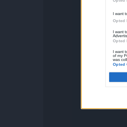
Opted 
I want t
Opted 
I want 
Advertis
Opted 
I want t
of my P
was col
Opted 
Ternana Time
Sezione:
Primo P
Autore: Redazion
vedi letture
Condividi