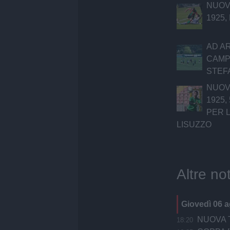
NUOV
1925,
AD A
CAMP
STEF
NUOV
1925,
PER L
LISUZZO
Altre not
Giovedì 06 
NUOVA T
18:20