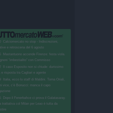
0
Calciomercato no stop - Indiscrezioni,
tative e retroscena del 6 agosto
6
Mastantuono accende Firenze: festa viola.
gnoni “imbestialito” con Commisso
2
Il caso Esposito non si chiude: durissimo
 e risposta tra Cagliari e agente
9
Italia, ecco lo staff di Maldini. Torna Oriali,
ini vice, c’è Bonucci: manca il capo
gazione
5
Dopo il Fenerbahce ci prova il Galatasaray.
a trattativa col Milan per Leao è tutta da
stire