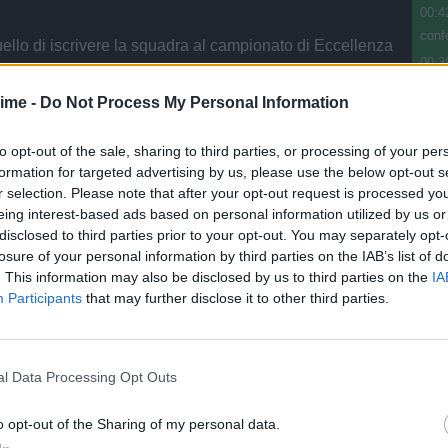
00:4
confe
quello di iscrivere la squadra al campionato di Eccellenza
00:3
dallo statuto anche soci benemeriti, soci junior e soci
Mast
ime -
Do Not Process My Personal Information
espl
bel 
progetto potrà essere effettuata presso alcuni centri di
to opt-out of the sale, sharing to third parties, or processing of your per
00:3
formation for targeted advertising by us, please use the below opt-out s
rranno ubicati in città e a breve anche on line sul sito in
Diom
r selection. Please note that after your opt-out request is processed y
00:3
eing interest-based ads based on personal information utilized by us or
un n
disclosed to third parties prior to your opt-out. You may separately opt-
la versione integrale della Conferenza stampa per
losure of your personal information by third parties on the IAB’s list of
00:3
 più chiara ed esaustiva su quale modello si basa
. This information may also be disclosed by us to third parties on the
IA
le bi
 tifosi ed altre particolarità che possono tornare utili per
Participants
that may further disclose it to other third parties.
l modo migliore gli obiettivi de "
La Ternana siamo
l Data Processing Opt Outs
o opt-out of the Sharing of my personal data.