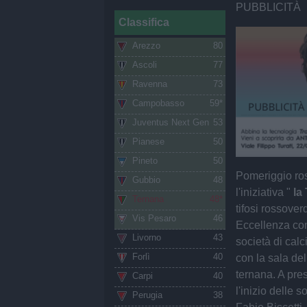
PUBBLICITÀ
Classifica
Arezzo
80
Ascoli
77
Ravenna
73
Campobasso
59*
Juventus Next Gen
53
Pianese
50
Pineto
50
Pomeriggio ros
Gubbio
48
l'iniziativa "
la
Ternana
48*
tifosi rossover
Vis Pesaro
46
Eccellenza com
Livorno
43
società di cal
Forlì
40
con la sala del
ternana. A pre
Carpi
40
l'inizio delle 
Perugia
38