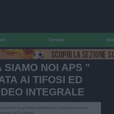
ano
Ternana
Non
 SIAMO NOI APS "
TA AI TIFOSI ED
VIDEO INTEGRALE
posizione ma gli ideatori dell'iniziativa ci proveranno fino in
ampionato di Eccellenza