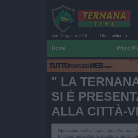
Ven 07 agosto 2026
Utenti online: 5
Home
Primo Pi
" LA TERNANA
SI È PRESENTA
ALLA CITTÀ-
Operazione non facile per il breve tempo a dis
fondo per presentare la squadra al via del c