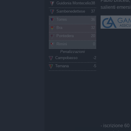
Fabio Biscetti,
Guidonia Montecelio
38
salienti eme
Sambenedettese
37
Torres
36
Bra
32
Pontedera
20
Rimini
0
Penalizzazioni
Campobasso
-2
Ternana
-5
- iscrizione 60