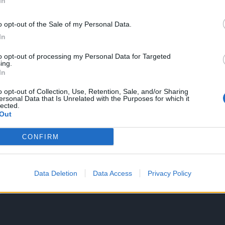
In
o opt-out of the Sale of my Personal Data.
In
to opt-out of processing my Personal Data for Targeted
ing.
In
o opt-out of Collection, Use, Retention, Sale, and/or Sharing
ersonal Data that Is Unrelated with the Purposes for which it
lected.
Out
CONFIRM
iano
/ Data:
Sab 23 maggio 2026 alle 01:44
e
Data Deletion
Data Access
Privacy Policy
Tweet