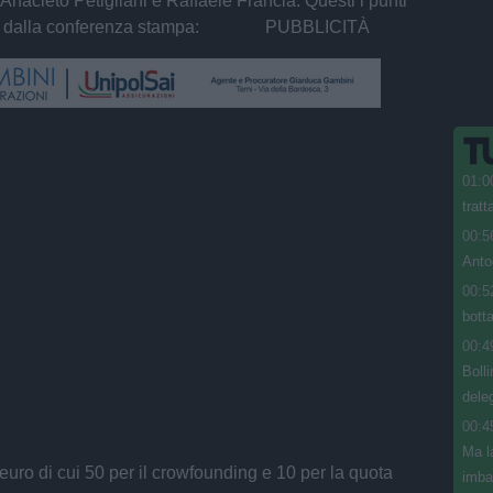
 Anacleto Petigliani e Raffaele Francia. Questi i punti
rsi dalla conferenza stampa: PUBBLICITÀ
01:0
trat
00:5
Anto
00:5
botta
00:4
Boll
dele
00:4
Ma l
 euro di cui 50 per il crowfounding e 10 per la quota
imba