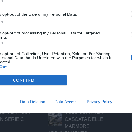
In
o opt-out of the Sale of my Personal Data.
In
to opt-out of processing my Personal Data for Targeted
ing.
izie - Notizie
In
NA IN D,
BRESCIA-ASCOLI È LA
o opt-out of Collection, Use, Retention, Sale, and/or Sharing
ersonal Data that Is Unrelated with the Purposes for which it
ETTIVO CURVA
FINALISSIMA PER LA B
lected.
CONTRARIO AL
Out
BANDECCHI "
CONFIRM
MPA DI LANCIO
IL CONI UMBRIA HA UN
ORNEO PER
NUOVO PRESIDENTE,
RDARE GIORGIO
È UN TERNANO
Data Deletion
Data Access
Privacy Policy
 B, PLAY OUT,
VOLO SOPRA LA
IN SERIE C
CASCATA DELLE
MARMORE,