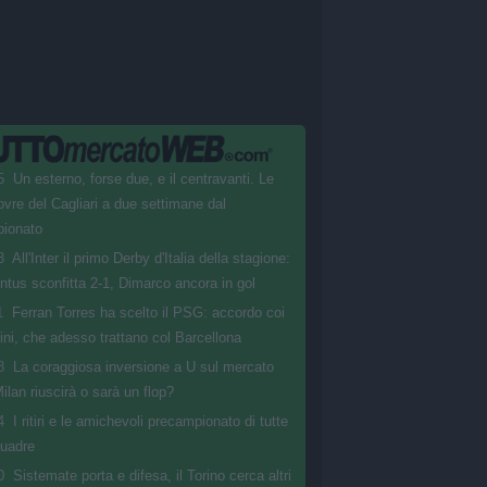
5
Un esterno, forse due, e il centravanti. Le
vre del Cagliari a due settimane dal
ionato
3
All'Inter il primo Derby d'Italia della stagione:
ntus sconfitta 2-1, Dimarco ancora in gol
1
Ferran Torres ha scelto il PSG: accordo coi
gini, che adesso trattano col Barcellona
8
La coraggiosa inversione a U sul mercato
ilan riuscirà o sarà un flop?
4
I ritiri e le amichevoli precampionato di tutte
quadre
0
Sistemate porta e difesa, il Torino cerca altri