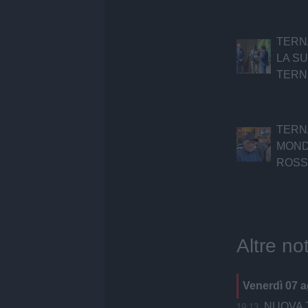
TERN
LA S
TERN
TERN
MOND
ROS
Altre not
Venerdì 07 
NUOVA T
19:13