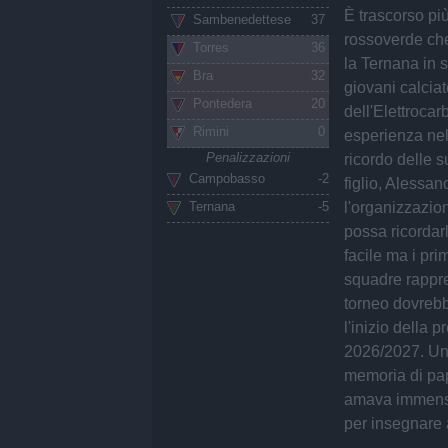
È trascorso pi
Sambenedettese
37
rossoverde che
Torres
36
la Ternana in s
Bra
32
giovani calciat
Pontedera
20
dell'Elettrocar
Rimini
0
esperienza nel
Penalizzazioni
ricordo delle s
Campobasso
-2
figlio, Alessan
Ternana
-5
l'organizzazio
possa ricordar
facile ma i pri
squadre rappres
torneo dovrebb
l'inizio della 
2026/2027. Un 
memoria di pap
amava immensa
per insegnare a