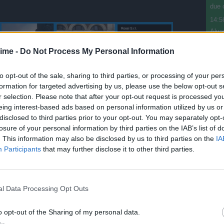
due 
14:5
Alva
14:5
ime -
Do Not Process My Personal Information
Mast
14:4
to opt-out of the sale, sharing to third parties, or processing of your per
Adzi
formation for targeted advertising by us, please use the below opt-out s
/ Data:
Sab 23 maggio 2026 alle 18:35
14:4
r selection. Please note that after your opt-out request is processed y
e
la p
eing interest-based ads based on personal information utilized by us or
disclosed to third parties prior to your opt-out. You may separately opt-
losure of your personal information by third parties on the IAB’s list of
Tweet
. This information may also be disclosed by us to third parties on the
IA
Participants
that may further disclose it to other third parties.
l Data Processing Opt Outs
o opt-out of the Sharing of my personal data.