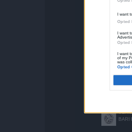
Opted 
I want t
Opted 
I want 
Advertis
Altre not
Opted 
TERNA
I want t
of my P
COLL
was col
EST 
Opted 
"PROGETTO 
IN RA
UN T
RICO
CAVALLI
SERIE
BARI 