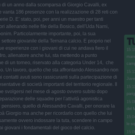
ù di un anno dalla scomparsa di Giorgio Cavalli, ex
 vanta 186 presenze con la realizzazione di 28 reti con
erie D. E' stato, poi, per anni un maestro per tanti
ori allenando nelle file della Bosico, dell'Uda Narni,
bonim. Particolarmente importante, poi, la sua
 settore giovanile della Ternana calcio. E proprio nel
ue esperienze con i giovani di cui ne andava fiero il
15:1
dro, allenatore anche lui, sta mettendo a punto
mano
ne di un torneo, riservato alla categoria Under 14, che
camp
lo. Un lavoro, quello che sta affrontando Alessandro non
15:1
mi contatti avuti sono rassicuranti sulla partecipazione di
Juve
entative di società importanti del territorio regionale. Il
15:1
e svolgersi nel mese di agosto ovvero subito dopo
pari
preparazione delle squadre per l'attività agonistica
15:0
pensiero, quello di Alessandro Cavalli, per onorare la
del M
à Giorgio ma anche per ricordarlo con quello che lui
15:0
mente ovvero indossare la tuta, scendere in campo
le s
i giovani i fondamentali del gioco del calcio.
15:0