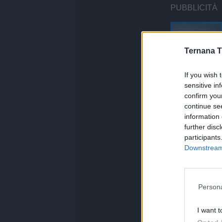
PUBBLICITÀ
Ternana T
If you wish 
sensitive in
Sezione:
Notizie
confirm you
Autore: Redazion
continue se
vedi letture
information 
further disc
Condividi
participants
Downstream 
Persona
I want t