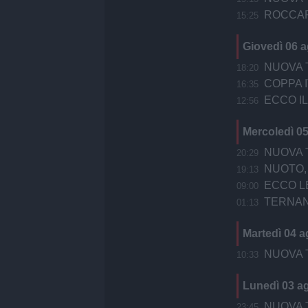
ROCCAR
15:25
Giovedì 06 
NUOVA T
18:20
COPPA ITA
16:35
ECCO I
12:56
Mercoledì 0
NUOVA TE
20:29
NUOTO,
19:13
ECCO L
09:00
TERNAN
01:13
Martedì 04 
NUOVA T
10:33
Lunedì 03 a
NUOVA 
23:45